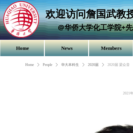
欢迎访问詹国武教授
@华侨大学化工学院+先
Home
News
Members
Home
ꄲ
People
ꄲ
华大本科生
ꄲ
2020届
ꄲ
2020届 梁众音
2021