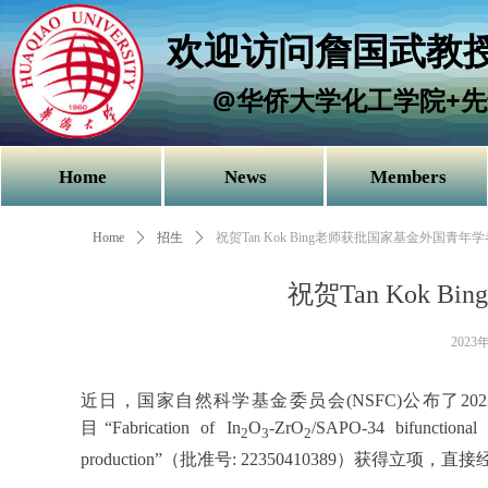
欢迎访问詹国武教授
@华侨大学化工学院+先
Home
News
Members
Home
ꄲ
招生
ꄲ
祝贺Tan Kok Bing老师获批国家基金外国青年
祝贺Tan Kok
2023
近日，国家自然科学基金委员会
(NSFC)
公布了
202
目
“Fabrication of In
O
-ZrO
/SAPO-34 bifunctional 
2
3
2
production”
（批准号
: 22350410389
）获得立项，直接