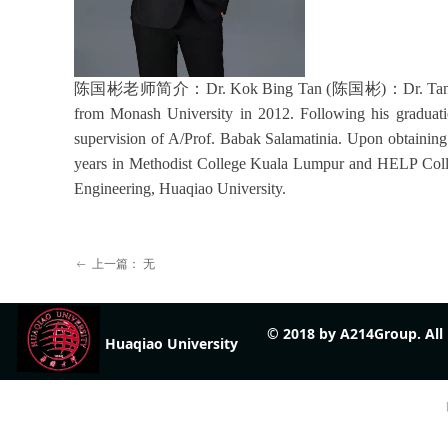
陈国彬老师简介：
Dr. Kok Bing Tan (
陈国彬
)
：
Dr. Ta
from Monash University in 2012. Following his graduatio
supervision of A/Prof. Babak Salamatinia. Upon obtaining 
years in Methodist College Kuala Lumpur and HELP Colleg
Engineering, Huaqiao University.
上一篇：
无
ꂃ
© 2018 by A214Group. Al
Huaqiao University