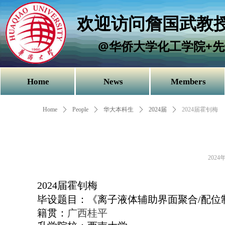
欢迎访问詹国武教授
@华侨大学化工学院+先
Home
News
Members
Home
ꄲ
People
ꄲ
华大本科生
ꄲ
2024届
ꄲ
2024届霍钊梅
2024
2024
届霍钊梅
毕设题目：《离子液体辅助界面聚合
/
配位
广西桂平
籍贯：