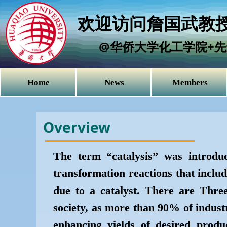
欢迎访问詹国武教授
@华侨大学化工学院+先
Home
News
Members
Overview
The term “catalysis” was introdu
transformation reactions that includ
due to a catalyst. There are Three
society, as more than 90% of industr
enhancing yields of desired produ