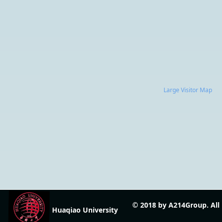
Large Visitor Map
© 2018 by A214Group. Al
Huaqiao University